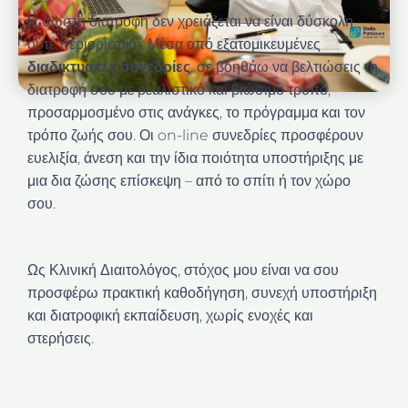
Η σωστή διατροφή δεν χρειάζεται να είναι δύσκολη
ούτε περιοριστική. Μέσα από εξατομικευμένες
διαδικτυακές συνεδρίες
, σε βοηθάω να βελτιώσεις τη
διατροφή σου με ρεαλιστικό και βιώσιμο τρόπο,
προσαρμοσμένο στις ανάγκες, το πρόγραμμα και τον
τρόπο ζωής σου. Οι on-line συνεδρίες προσφέρουν
ευελιξία, άνεση και την ίδια ποιότητα υποστήριξης με
μια δια ζώσης επίσκεψη – από το σπίτι ή τον χώρο
σου.
Ως Κλινική Διαιτολόγος, στόχος μου είναι να σου
προσφέρω πρακτική καθοδήγηση, συνεχή υποστήριξη
και διατροφική εκπαίδευση, χωρίς ενοχές και
στερήσεις.