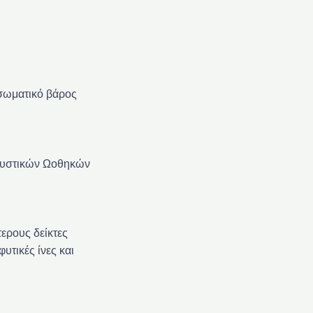
 σωματικό βάρος
υκυστικών Ωοθηκών
ερους δείκτες
υτικές ίνες και