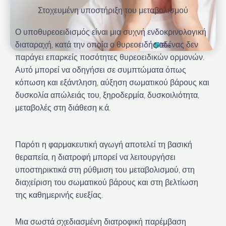
Στοχευμένη υποστήριξη του μεταβολισμού
Ο υποθυρεοειδισμός είναι μια συχνή ενδοκρινολογική
διαταραχή, κατά την οποία ο θυρεοειδής αδένας δεν
παράγει επαρκείς ποσότητες θυρεοειδικών ορμονών.
Αυτό μπορεί να οδηγήσει σε συμπτώματα όπως
κόπωση και εξάντληση, αύξηση σωματικού βάρους και
δυσκολία απώλειάς του, ξηροδερμία, δυσκοιλιότητα,
μεταβολές στη διάθεση κ.ά.
Παρότι η φαρμακευτική αγωγή αποτελεί τη βασική
θεραπεία, η διατροφή μπορεί να λειτουργήσει
υποστηρικτικά στη ρύθμιση του μεταβολισμού, στη
διαχείριση του σωματικού βάρους και στη βελτίωση
της καθημερινής ευεξίας.
Μια σωστά σχεδιασμένη διατροφική παρέμβαση