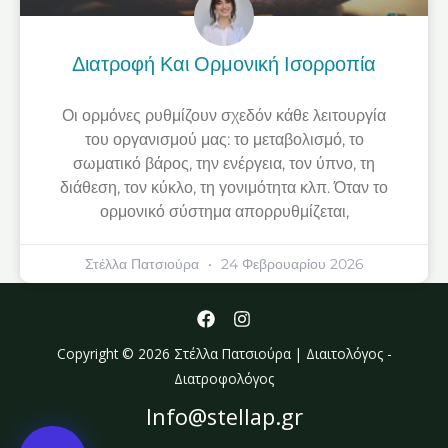
Διατροφή Και Ορμονική Ισορροπία
Οι ορμόνες ρυθμίζουν σχεδόν κάθε λειτουργία
του οργανισμού μας: το μεταβολισμό, το
σωματικό βάρος, την ενέργεια, τον ύπνο, τη
διάθεση, τον κύκλο, τη γονιμότητα κλπ. Όταν το
ορμονικό σύστημα απορρυθμίζεται,
Στέλλα Πατσιούρα
24 Φεβρουαρίου 2026
Copyright © 2026 Στέλλα Πατσιούρα | Διαιτολόγος -
Διατροφολόγος
Info@stellap.gr