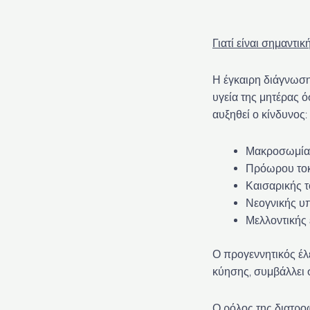
Γιατί είναι σημαντι
Η έγκαιρη διάγνωση
υγεία της μητέρας 
αυξηθεί ο κίνδυνος:
Μακροσωμίας
Πρόωρου το
Καισαρικής 
Νεογνικής υ
Μελλοντικής
Ο προγεννητικός έλ
κύησης, συμβάλλει 
Ο ρόλος της διατρο