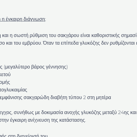
κή η έγκαιρη διάγνωση;
 και η σωστή ρύθμιση του σακχάρου είναι καθοριστικής σημασί
όσο και του εμβρύου. Όταν τα επίπεδα γλυκόζης δεν ρυθμίζονται
 (μεγαλύτερο βάρος γέννησης)
κετού
τομής
πογλυκαιμίας
 εμφάνισης σακχαρώδη διαβήτη τύπου 2 στη μητέρα
εγχος, συνήθως με δοκιμασία ανοχής γλυκόζης μεταξύ 24ης κα
στην έγκαιρη ανίχνευση της κατάστασης.
φής στη διαχείρισή του