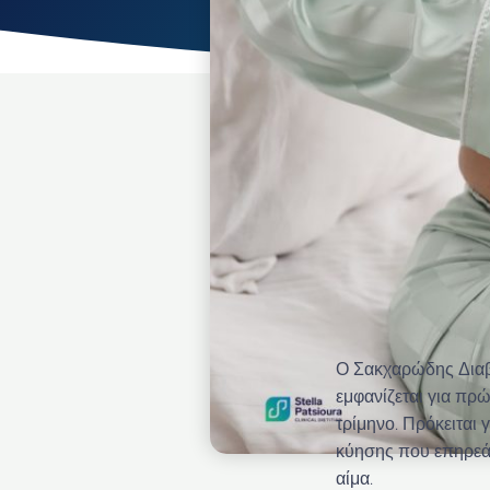
Ο Σακχαρώδης Διαβή
εμφανίζεται για πρ
τρίμηνο. Πρόκειται 
κύησης που επηρεάζ
αίμα.