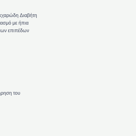
ακχαρώδη Διαβήτη
υασμό με ήπια
 των επιπέδων
ήρηση του