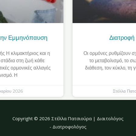
Στην Εμμηνόπαυση
Διατροφή 
ής Η κλιμακτήριος και η
Οι ορμόνες ρυθμίζουν σχ
στάδια στη ζωή κάθε
το μεταβολισμό, το σω
ικές ορμονικές αλλαγές
διάθεση, τον κύκλο, τη
νισμό. Η
αρίου 2026
Στέλλα Πατ
Copyright © 2026 Στέλλα Πατσιούρα | Διαιτολόγος
- Διατροφολόγος