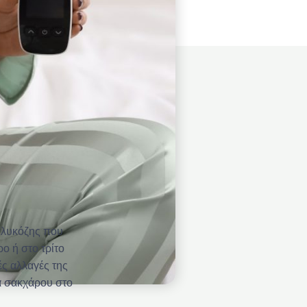
γλυκόζης που
ο ή στο τρίτο
ές αλλαγές της
α σακχάρου στο