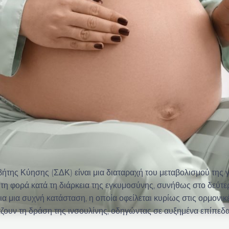
της Κύησης (ΣΔΚ) είναι μια διαταραχή του μεταβολισμού της 
ώτη φορά κατά τη διάρκεια της εγκυμοσύνης, συνήθως στο δεύτερ
για μια συχνή κατάσταση, η οποία οφείλεται κυρίως στις ορμονικ
ουν τη δράση της ινσουλίνης, οδηγώντας σε αυξημένα επίπεδ