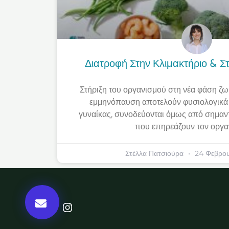
Διατροφή Στην Κλιμακτήριο & 
Στήριξη του οργανισμού στη νέα φάση ζω
εμμηνόπαυση αποτελούν φυσιολογικά 
γυναίκας, συνοδεύονται όμως από σημαντ
που επηρεάζουν τον οργα
Στέλλα Πατσιούρα
24 Φεβρου