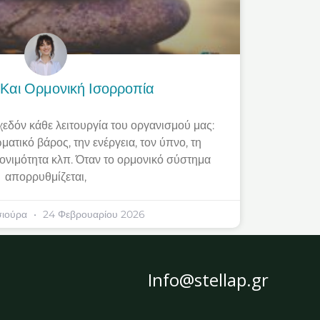
Και Ορμονική Ισορροπία
εδόν κάθε λειτουργία του οργανισμού μας:
ματικό βάρος, την ενέργεια, τον ύπνο, τη
 γονιμότητα κλπ. Όταν το ορμονικό σύστημα
απορρυθμίζεται,
σιούρα
24 Φεβρουαρίου 2026
Info@stellap.gr